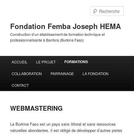
Aller
au
Rech
contenu
principal
Fondation Femba Joseph HEMA
Construction d’un établissement de formation technique et
professionnalisante à Banfora (Burkina Faso)
Menu
FORMATIONS
ACCUEIL
LE PROJET
principal
COLLABORATION
PARRAINAGE
LA FONDATION
CONTACT
WEBMASTERING
Le Burkina Faso est un pays sans littoral et sans ressources
naturelles abondantes, il est obligé de développer d’autres pistes