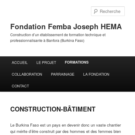
Aller
au
Rech
contenu
principal
Fondation Femba Joseph HEMA
Construction d’un établissement de formation technique et
professionnalisante à Banfora (Burkina Faso)
Menu
FORMATIONS
ACCUEIL
LE PROJET
principal
COLLABORATION
PARRAINAGE
LA FONDATION
CONTACT
CONSTRUCTION-BÂTIMENT
Le Burkina Faso est un pays en devenir donc un vaste chantier
qui mérite d’être construit par des hommes et des femmes bien